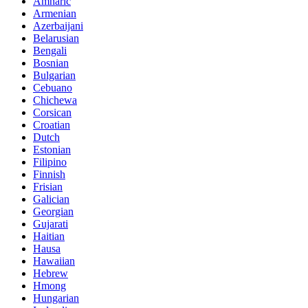
Amharic
Armenian
Azerbaijani
Belarusian
Bengali
Bosnian
Bulgarian
Cebuano
Chichewa
Corsican
Croatian
Dutch
Estonian
Filipino
Finnish
Frisian
Galician
Georgian
Gujarati
Haitian
Hausa
Hawaiian
Hebrew
Hmong
Hungarian