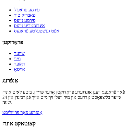
פירמע פּראָפיל
פאַבריק טור
פירמע נייעס
אינדוסטריע נייעס
אָפֿט געשטעלטע פֿראַגעס
פּראָדוקטן
שווער
מיני
דאָזער
אויטאָ
אָנפֿרעג
פֿאַר פֿראַגעס וועגן אונדזערע פּראָדוקטן אָדער פּרייזן, ביטע לאָזט אונדז
אייער בליצפּאָסט אַדרעס און מיר וועלן זיך מיט אייך פֿאַרבינדן אין 24
שעה.
אָנפֿרעג פֿאַר פּרייזליסט
קאָנטאַקט אונדז