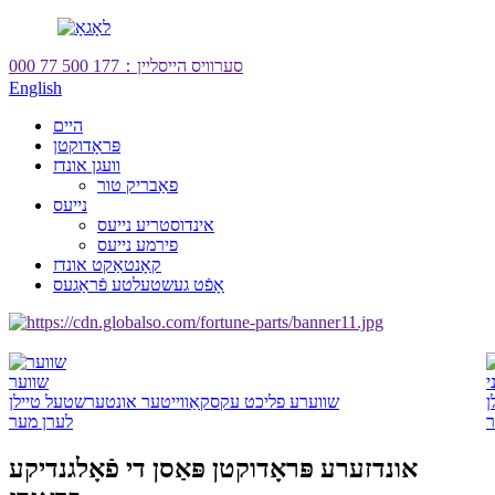
סערוויס הייסליין：
177 500 77 000
English
היים
פּראָדוקטן
וועגן אונדז
פאַבריק טור
נייעס
אינדוסטריע נייעס
פירמע נייעס
קאָנטאַקט אונדז
אָפֿט געשטעלטע פֿראַגעס
י
שווער
ן
שווערע פליכט עקסקאַווייטער אונטערשטעל טיילן
ר
לערן מער
אונדזערע פּראָדוקטן פּאַסן די פֿאָלגנדיקע