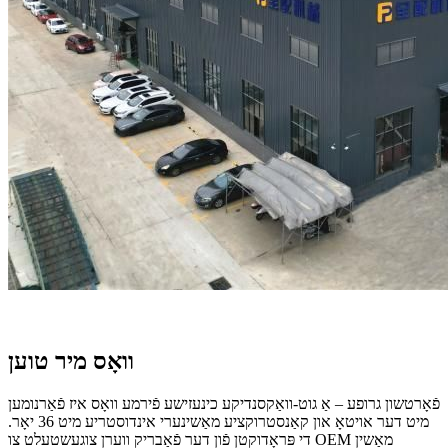
וואָס מיר טוען
פֿאָרטשון גרופע – אַ גוט-וואַקסנדיקע כינעזישע פֿירמע וואָס איז פֿאַרנומען
מיט דער אויטאָ און קאַנסטרוקציע מאַשינערי אינדוסטריע מיט 36 יאָר.
די פּראָדוקטן פֿון דער פֿאַבריק ווערן צוגעשטעלט צו OEM מאַשין