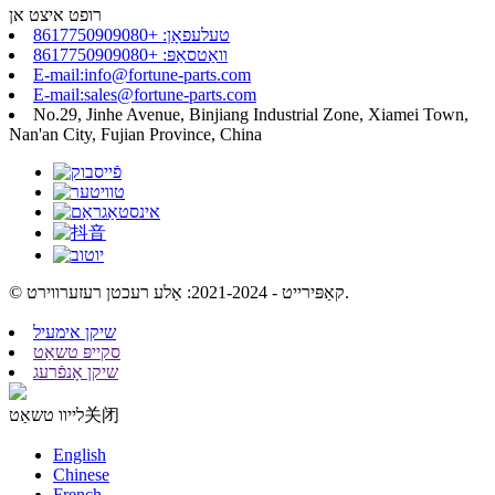
רופט איצט אן
טעלעפאָן: +8617750909080
וואַטסאַפּ: +8617750909080
E-mail:info@fortune-parts.com
E-mail:sales@fortune-parts.com
No.29, Jinhe Avenue, Binjiang Industrial Zone, Xiamei Town,
Nan'an City, Fujian Province, China
© קאַפּירייט - 2021-2024: אַלע רעכטן רעזערווירט.
שיקן אימעיל
סקייפּ טשאַט
שיקן אָנפֿרעג
关闭
לייוו טשאַט
English
Chinese
French