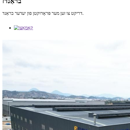
בראַנדז
דריקט צו זען מער פּראָדוקטן פון יעדער בראַנד.