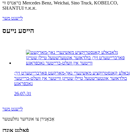
בראַנדס ווי Mercedes Benz, Weichai, Sino Truck, KOBELCO,
SHANTUI א.א.וו.
לייענט מער
הייסע נייעס
אבאלע קאנסטרוקציע מאשינערי נאך-מארקעט פארברייטערט זיך;
בולדאזער אונטערשטעל טיילן שטייגן ווייטער אין וועלט-ברייטער
נאכפראגע
26-07-31
לייענט מער
אַבאָנירן צו אונדזער נוזלעטער
פֿאָלגט אונדז